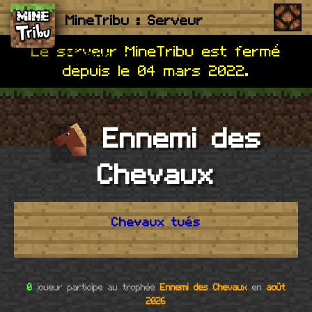
MineTribu : Serveur
Me
Le serveur MineTribu est fermé
Minecraft
depuis le 04 mars 2022.
Ennemi des
Chevaux
Chevaux tués
0
joueur participe au trophée
Ennemi des Chevaux
en
août
2026