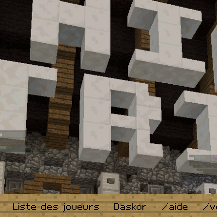
Liste des joueurs
Daskor
/aide
/v