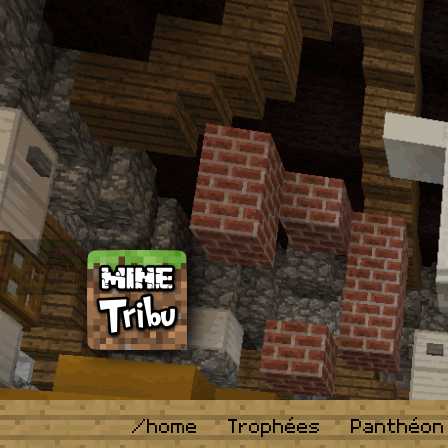
/home
Trophées
Panthéon