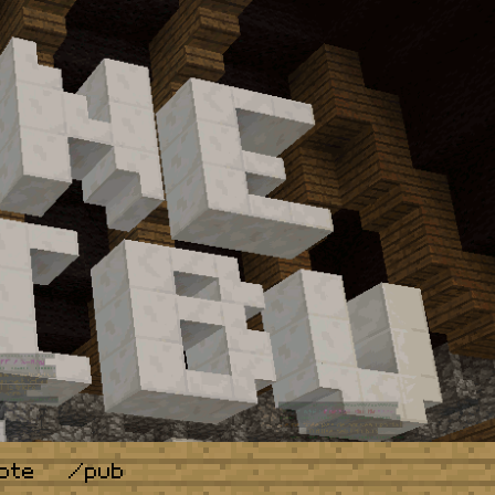
ote
/pub