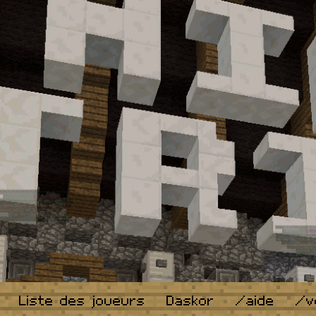
Liste des joueurs
Daskor
/aide
/v