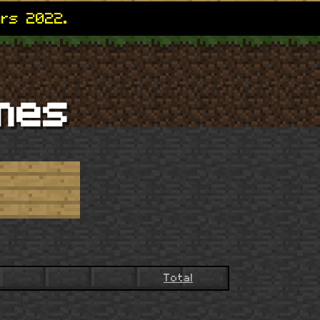
ars 2022.
mes
Total