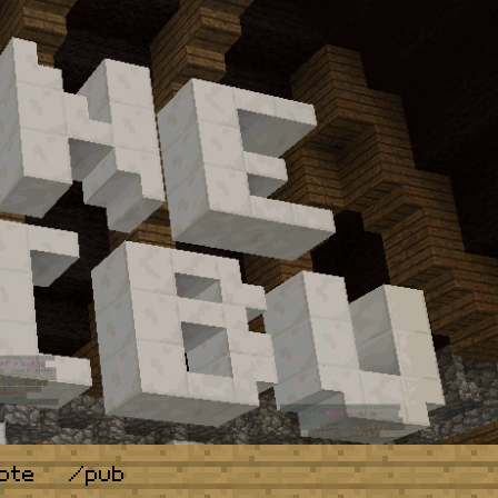
ote
/pub