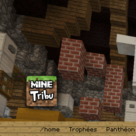
/home
Trophées
Panthéon