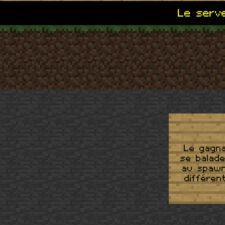
Le serve
Le gagna
se balade
au spawn 
différen