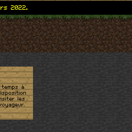
ars 2022.
n temps à
isposition
isiter les
 voyageur