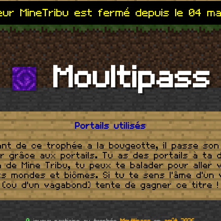
ur MineTribu est fermé depuis le 04 m
Moultipass
Portails utilisés
nt de ce trophée a la bougeotte, il passe so
r grâce aux portails. Tu as des portails à ta d
de Mine Tribu, tu peux te balader pour aller v
ts mondes et biômes. Si tu te sens l'âme d'un
(ou d'un vagabond) tente de gagner ce titre !