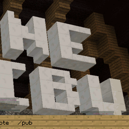
ote
/pub