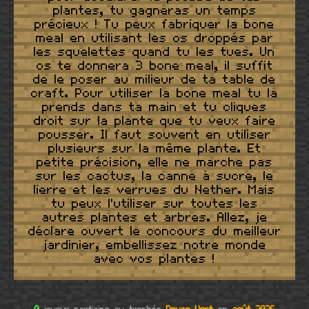
plantes, tu gagneras un temps
précieux ! Tu peux fabriquer la bone
meal en utilisant les os droppés par
les squelettes quand tu les tues. Un
os te donnera 3 bone meal, il suffit
de le poser au milieur de ta table de
craft. Pour utiliser la bone meal tu la
prends dans ta main et tu cliques
droit sur la plante que tu veux faire
pousser. Il faut souvent en utiliser
plusieurs sur la même plante. Et
petite précision, elle ne marche pas
sur les cactus, la canne à sucre, le
lierre et les verrues du Nether. Mais
tu peux l'utiliser sur toutes les
autres plantes et arbres. Allez, je
déclare ouvert le concours du meilleur
jardinier, embellissez notre monde
avec vos plantes !