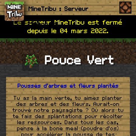
MineTribu : Serveur
Me
Le serveur MineTribu est fermé
Minecraft
depuis le 04 mars 2022.
Pouce Vert
Pousses d'arbres et fleurs plantés
Tu as la main verte, tu aimes planter
des arbres et des fleurs. Aurait-on
trouvé notre paysagiste ? Ou alors tu
te fais des splantations pour récolter
les ressources. Dans tous les cas,
pense à la bone meal (poudre d'os)
pour accélérer la pousse de tes