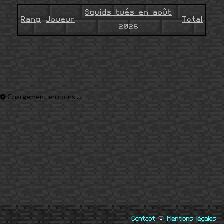
Squids tués en août
Rang
Joueur
Total
2026
Chargement en cours ...
Contact
|
Mentions légales