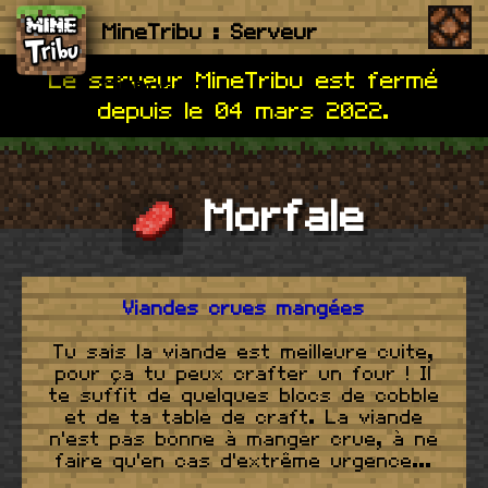
MineTribu : Serveur
Me
Le serveur MineTribu est fermé
Minecraft
depuis le 04 mars 2022.
Morfale
Viandes crues mangées
Tu sais la viande est meilleure cuite,
pour ça tu peux crafter un four ! Il
te suffit de quelques blocs de cobble
et de ta table de craft. La viande
n'est pas bonne à manger crue, à ne
faire qu'en cas d'extrême urgence...