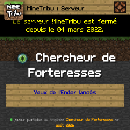
MineTribu : Serveur
Me
Le serveur MineTribu est fermé
Minecraft
depuis le 04 mars 2022.
Chercheur de
Forteresses
Yeux de l'Ender lancés
0
joueur participe au trophée
Chercheur de Forteresses
en
août 2026